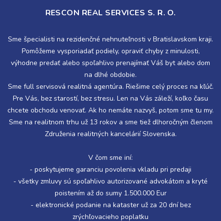
RESCON REAL SERVICES S. R. O.
Sme špecialisti na rezidenčné nehnuteľnosti v Bratislavskom kraji.
Pomôžeme vysporiadať podiely, opraviť chyby z minulosti,
výhodne predať alebo spoľahlivo prenajímať Váš byt alebo dom
na dlhé obdobie.
Sme full servisová realitná agentúra. Riešime celý proces na kľúč.
Pre Vás, bez starostí, bez stresu. Len na Vás záleží, koľko času
chcete obchodu venovať. Ak ho nemáte nazvyš, potom sme tu my.
Sme na realitnom trhu už 13 rokov a sme tiež dlhoročným členom
Združenia realitných kancelárií Slovenska.
V čom sme iní:
- poskytujeme garanciu povolenia vkladu pri predaji
- všetky zmluvy sú spoľahlivo autorizované advokátom a kryté
poistením až do sumy 1.500.000 Eur
- elektronické podanie na kataster už za 20 dní bez
zrýchľovacieho poplatku