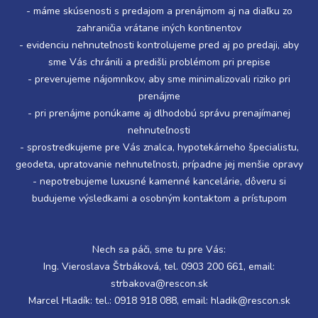
- máme skúsenosti s predajom a prenájmom aj na diaľku zo
zahraničia vrátane iných kontinentov
- evidenciu nehnuteľnosti kontrolujeme pred aj po predaji, aby
sme Vás chránili a predišli problémom pri prepise
- preverujeme nájomníkov, aby sme minimalizovali riziko pri
prenájme
- pri prenájme ponúkame aj dlhodobú správu prenajímanej
nehnuteľnosti
- sprostredkujeme pre Vás znalca, hypotekárneho špecialistu,
geodeta, upratovanie nehnuteľnosti, prípadne jej menšie opravy
- nepotrebujeme luxusné kamenné kancelárie, dôveru si
budujeme výsledkami a osobným kontaktom a prístupom
Nech sa páči, sme tu pre Vás:
Ing. Vieroslava Štrbáková, tel. 0903 200 661, email:
strbakova@rescon.sk
Marcel Hladík: tel.: 0918 918 088, email: hladik@rescon.sk